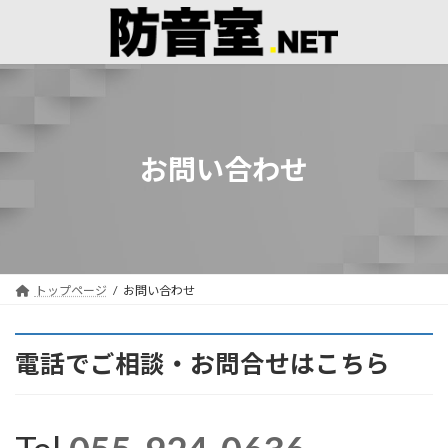
コ
ナ
ン
ビ
テ
ゲ
ン
ー
ツ
シ
へ
ョ
ス
ン
キ
に
お問い合わせ
ッ
移
プ
動
トップページ
お問い合わせ
電話でご相談・お問合せはこちら