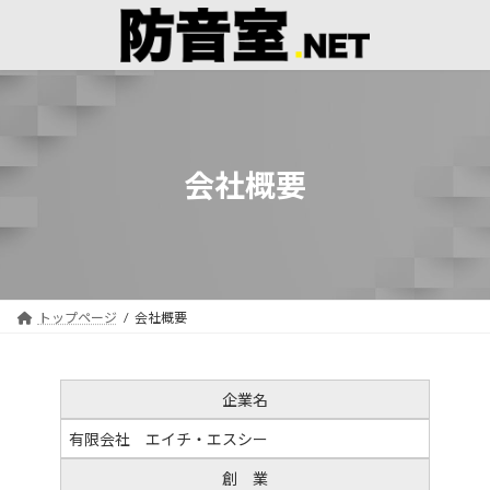
コ
ナ
ン
ビ
テ
ゲ
ン
ー
ツ
シ
へ
ョ
ス
ン
キ
に
会社概要
ッ
移
プ
動
トップページ
会社概要
企業名
有限会社 エイチ・エスシー
創 業